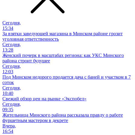
Сегодня,
15:34
За взятки заведующей магазина в Минском районе грозит
уголовная ответственность
Сегодня,
13:28
Женский почерк в масштабах региона: как УКС Минского
района строит будущее
Сегодня,
12:03
Под Минском недорого продается дача с баней и участком в 7
соток
Сегодня,
10:40
Свежий обзор цен на рынке «Экспобел»
Сегодня,
09:35
Жительница Минского района рассказала правду о работе
фуршетным мастером в декрете
Вчера,
16:54