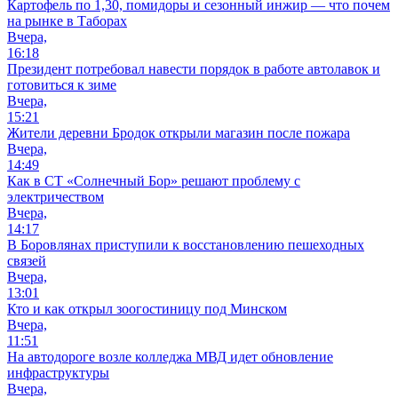
Картофель по 1,30, помидоры и сезонный инжир — что почем
на рынке в Таборах
Вчера,
16:18
Президент потребовал навести порядок в работе автолавок и
готовиться к зиме
Вчера,
15:21
Жители деревни Бродок открыли магазин после пожара
Вчера,
14:49
Как в СТ «Солнечный Бор» решают проблему с
электричеством
Вчера,
14:17
В Боровлянах приступили к восстановлению пешеходных
связей
Вчера,
13:01
Кто и как открыл зоогостиницу под Минском
Вчера,
11:51
На автодороге возле колледжа МВД идет обновление
инфраструктуры
Вчера,