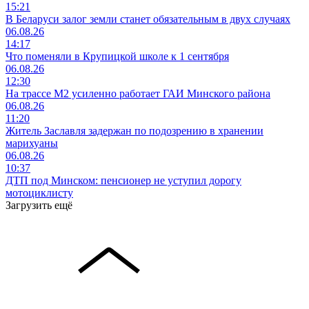
15:21
В Беларуси залог земли станет обязательным в двух случаях
06.08.26
14:17
Что поменяли в Крупицкой школе к 1 сентября
06.08.26
12:30
На трассе М2 усиленно работает ГАИ Минского района
06.08.26
11:20
Житель Заславля задержан по подозрению в хранении
марихуаны
06.08.26
10:37
ДТП под Минском: пенсионер не уступил дорогу
мотоциклисту
Загрузить ещё