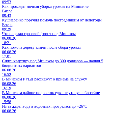
09:53
Как проходит ночная уборка урожая на Минщине
Вчера,
09:43
Кушнаренко поручил помочь пострадавшим от непогоды
Вчера,
09:29
Что наделал грозовой фронт под Минском
06.08.26
18:21
Как помочь дереву алычи после сбора урожая
06.08.26
17:01
Снять квартиру под Минском до 300 долларов — нашли 5
бюджетных вариантов
06.08.26
16:52
В Минском РУВД расскажут о приеме на службу
06.08.26
16:19
В Минском районе подросток едва не утонул в бассейне
06.08.26
15:58
Из-за жары вода в водоемах прогрелась до +26°C
06.08.26