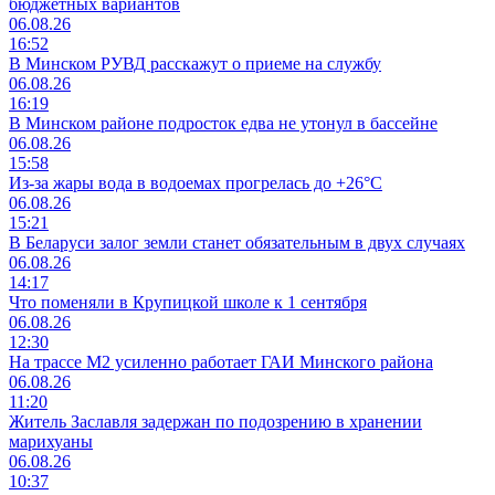
бюджетных вариантов
06.08.26
16:52
В Минском РУВД расскажут о приеме на службу
06.08.26
16:19
В Минском районе подросток едва не утонул в бассейне
06.08.26
15:58
Из-за жары вода в водоемах прогрелась до +26°C
06.08.26
15:21
В Беларуси залог земли станет обязательным в двух случаях
06.08.26
14:17
Что поменяли в Крупицкой школе к 1 сентября
06.08.26
12:30
На трассе М2 усиленно работает ГАИ Минского района
06.08.26
11:20
Житель Заславля задержан по подозрению в хранении
марихуаны
06.08.26
10:37