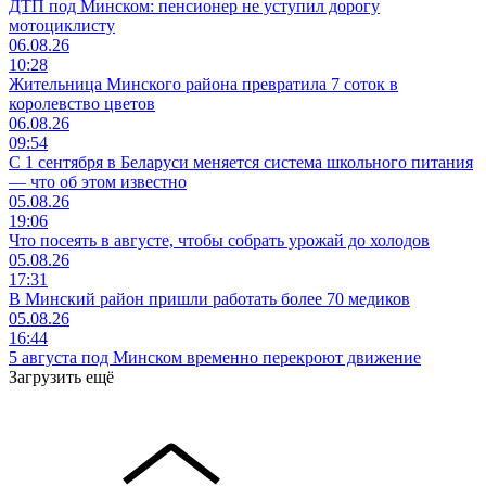
ДТП под Минском: пенсионер не уступил дорогу
мотоциклисту
06.08.26
10:28
Жительница Минского района превратила 7 соток в
королевство цветов
06.08.26
09:54
С 1 сентября в Беларуси меняется система школьного питания
— что об этом известно
05.08.26
19:06
Что посеять в августе, чтобы собрать урожай до холодов
05.08.26
17:31
В Минский район пришли работать более 70 медиков
05.08.26
16:44
5 августа под Минском временно перекроют движение
Загрузить ещё